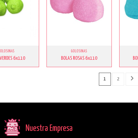
GOLOSINAS
GOLOSINAS
 VERDES 6x110
BOLAS ROSAS 6x110
BO
1
2
Nuestra Empresa