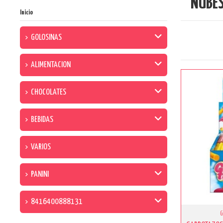
NUBE
Inicio
GOLOSINAS
ALIMENTACION
CHOCOLATES
BEBIDAS
VARIOS
PANINI
8416400888131