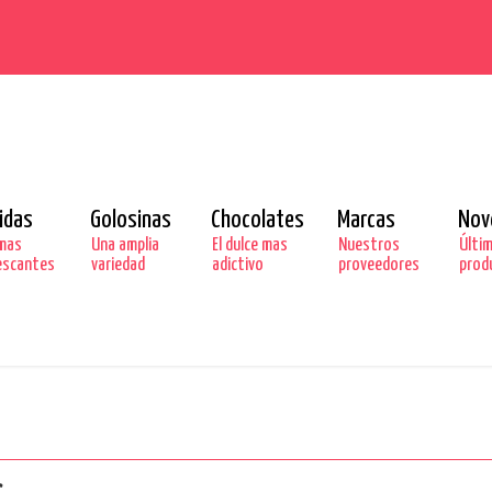
idas
Golosinas
Chocolates
Marcas
Nov
mas
Una amplia
El dulce mas
Nuestros
Últi
escantes
variedad
adictivo
proveedores
prod