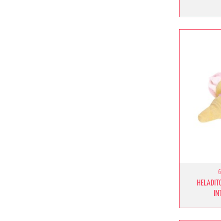
HELADIT
IN